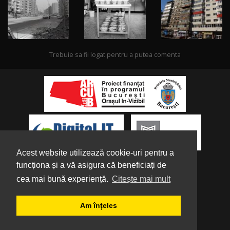
Trebuie sa fii logat pentru a putea comenta
Acest website utilizează cookie-uri pentru a
funcționa și a vă asigura că beneficiați de
cea mai bună experiență.
Citește mai mult
Despre noi
|
Parteneri
|
Politica de
Am înțeles
Confidențialitate
|
Termeni și condiții
|
Tutorial