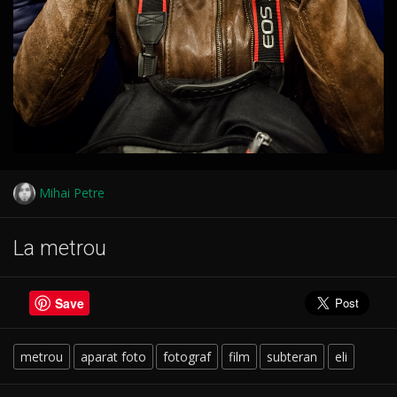
Mihai Petre
La metrou
Save
metrou
aparat foto
fotograf
film
subteran
eli