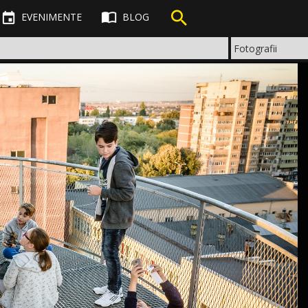



EVENIMENTE
BLOG