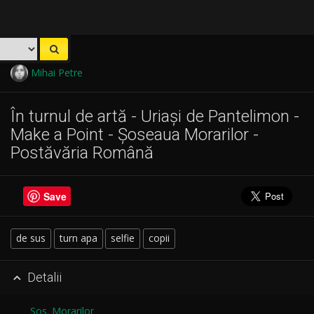
Mihai Petre
În turnul de artă - Uriași de Pantelimon -
Make a Point - Șoseaua Morarilor -
Postăvăria Română
Save
de sus
turn apa
selfie
copii
Detalii

Sos. Morarilor