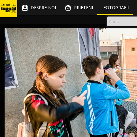


DESPRE NOI
PRIETENI
FOTOGRAFII