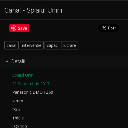
Canal - Splaiul Unirii
Save
canal
interventie
capac
lucrare
Detalii

Splaiul Unirii
21 Septembrie 2017
Panasonic DMC-TZ60
4 mm
f/3.3
1/60 s
ISO 100