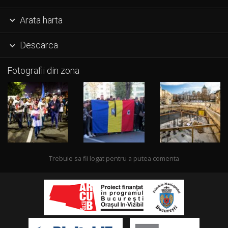
Arata harta

Descarca

Fotografii din zona
Trebuie sa fii logat pentru a putea comenta