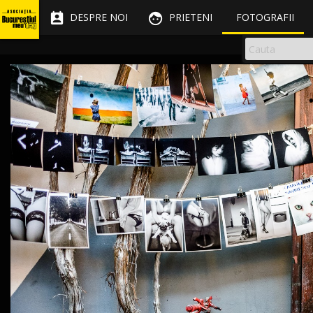


DESPRE NOI
PRIETENI
FOTOGRAFII