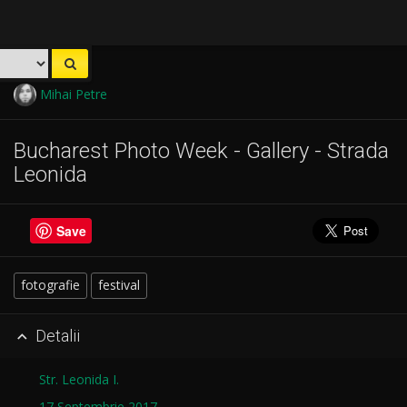
Mihai Petre
Bucharest Photo Week - Gallery - Strada
Leonida
Save
fotografie
festival
Detalii

Str. Leonida I.
17 Septembrie 2017