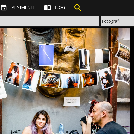



EVENIMENTE
BLOG