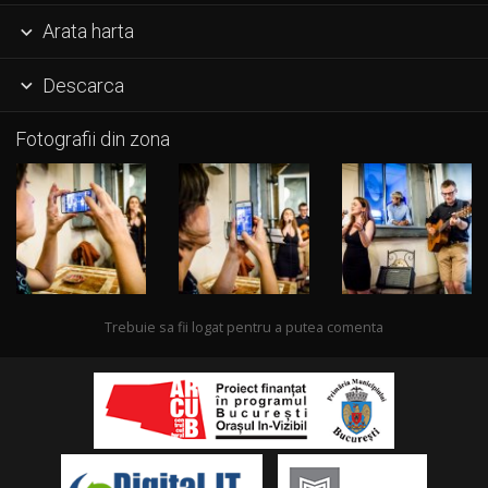
Arata harta

Descarca

Fotografii din zona
Trebuie sa fii logat pentru a putea comenta