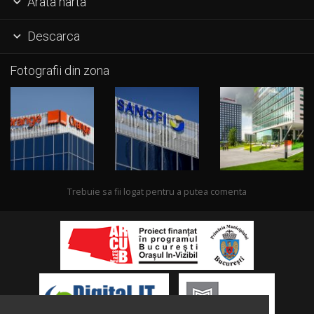
Arata harta

Descarca

Fotografii din zona
Trebuie sa fii logat pentru a putea comenta