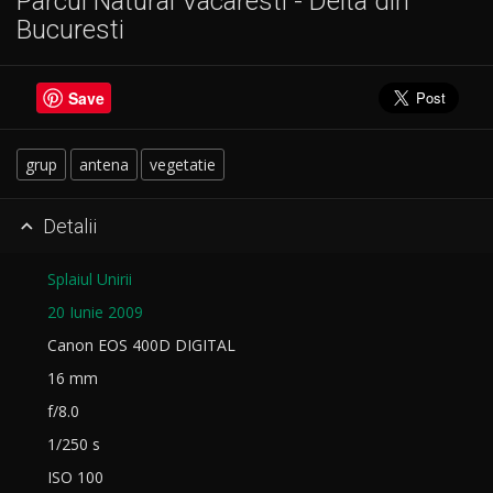
Parcul Natural Vacaresti - Delta din
Bucuresti
Save
grup
antena
vegetatie
Detalii

Splaiul Unirii
20 Iunie 2009
Canon EOS 400D DIGITAL
16 mm
f/8.0
1/250 s
ISO 100