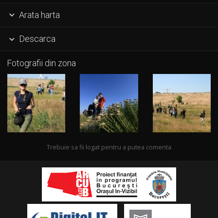
Arata harta

Descarca

Fotografii din zona
Trebuie sa fii logat pentru a putea comenta