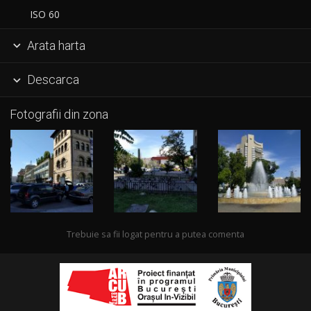
ISO 60
Arata harta

Descarca

Fotografii din zona
Trebuie sa fii logat pentru a putea comenta