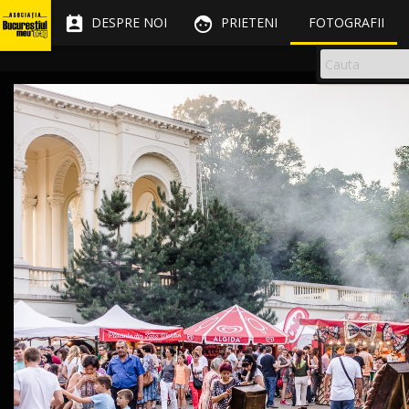


DESPRE NOI
PRIETENI
FOTOGRAFII