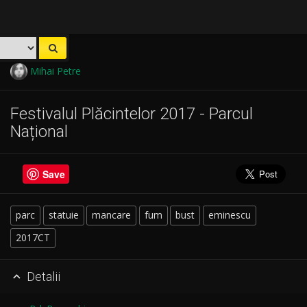
Mihai Petre
Festivalul Plăcintelor 2017 - Parcul
Național
Save
parc
statuie
mancare
fum
bust
eminescu
2017CT
Detalii
