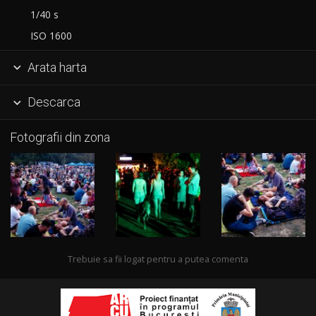
1/40 s
ISO 1600
Arata harta

Descarca

Fotografii din zona
Trebuie sa fii logat pentru a putea comenta