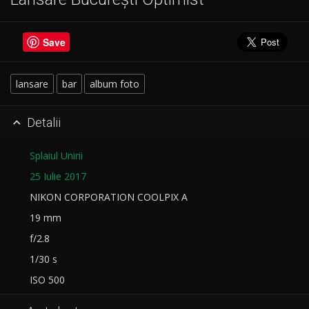
Save
lansare
bar
album foto
Detalii

Splaiul Unirii
25 Iulie 2017
NIKON CORPORATION COOLPIX A
19 mm
f/2.8
1/30 s
ISO 500