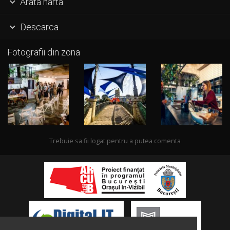
Arata harta

Descarca

Fotografii din zona
Trebuie sa fii logat pentru a putea comenta