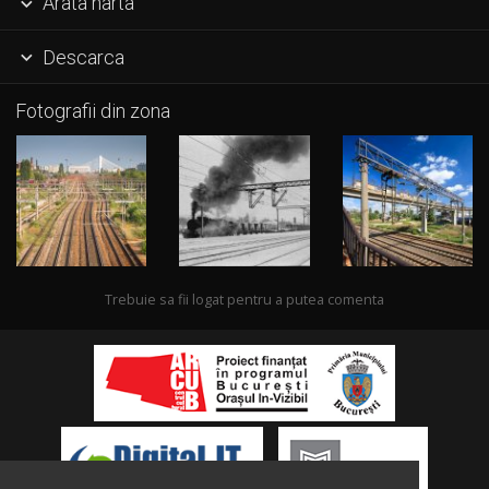
Arata harta

Descarca

Fotografii din zona
Trebuie sa fii logat pentru a putea comenta