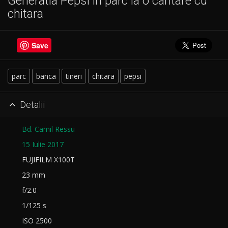
Generatia Pepsi in parc la o cantare cu
chitara
Save
parc
banca
tineri
chitara
pepsi
Detalii

Bd. Camil Ressu
15 Iulie 2017
FUJIFILM X100T
23 mm
f/2.0
1/125 s
ISO 2500