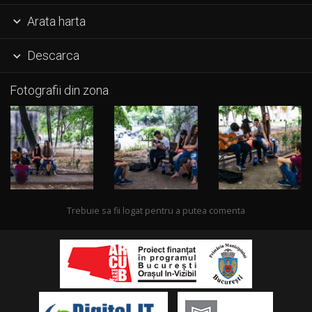
Arata harta

Descarca

Fotografii din zona
Trebuie sa fii logat pentru a putea comenta