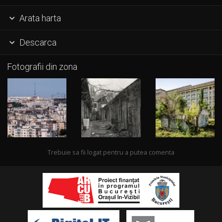
Arata harta

Descarca

Fotografii din zona
Trebuie sa fii logat pentru a putea comenta