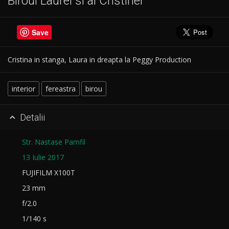
Biroul Laurei si al Cristinei
Save
Cristina in stanga, Laura in dreapta la Peggy Production
interior
fereastra
birou
Detalii

Str. Nastase Pamfil
13 Iulie 2017
FUJIFILM X100T
23 mm
f/2.0
1/140 s