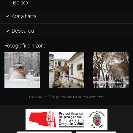
ISO 200
Arata harta

Descarca

Fotografii din zona
Trebuie sa fii logat pentru a putea comenta