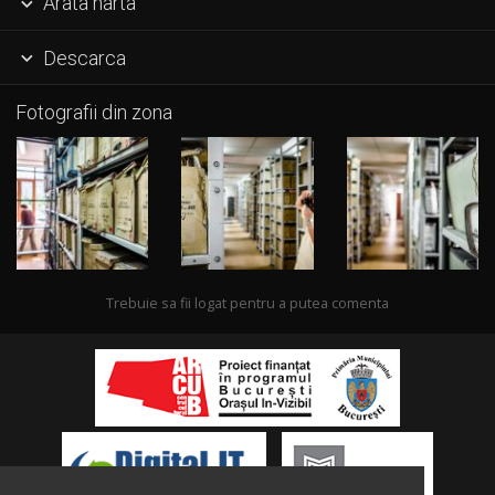
Arata harta

Descarca

Fotografii din zona
Trebuie sa fii logat pentru a putea comenta