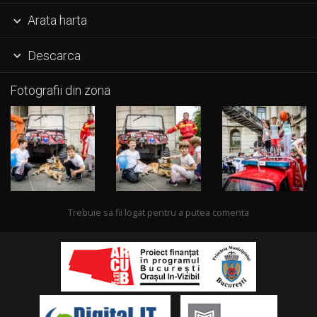
Arata harta

Descarca

Fotografii din zona
Trebuie sa fii logat pentru a putea comenta