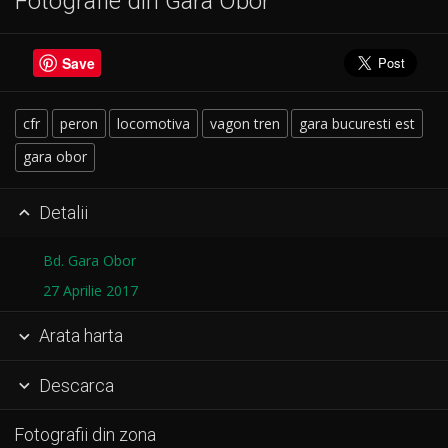
Fotografie din Gara Obor
Save
cfr
peron
locomotiva
vagon tren
gara bucuresti est
gara obor
Detalii

Bd. Gara Obor
27 Aprilie 2017
Arata harta

Descarca

Fotografii din zona