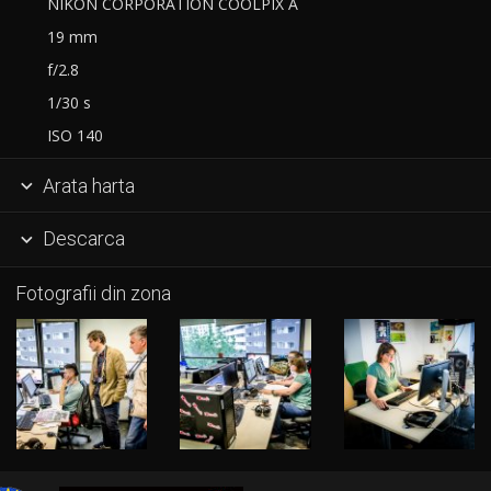
NIKON CORPORATION COOLPIX A
19 mm
f/2.8
1/30 s
ISO 140
Arata harta

Descarca

Fotografii din zona