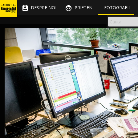


DESPRE NOI
PRIETENI
FOTOGRAFII