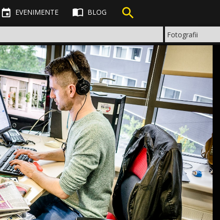



EVENIMENTE
BLOG