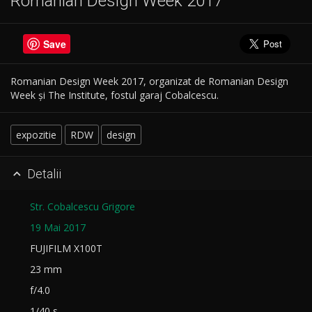
Romanian Design Week 2017
Save
Romanian Design Week 2017, organizat de Romanian Design
Week şi The Institute, fostul garaj Cobalcescu.
expozitie
RDW
design
Detalii

Str. Cobalcescu Grigore
19 Mai 2017
FUJIFILM X100T
23 mm
f/4.0
1/40 s