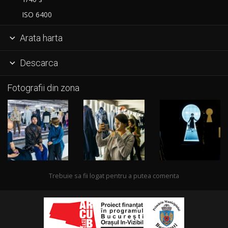
ISO 6400
Arata harta

Descarca

Fotografii din zona
Trebuie sa fii logat pentru a putea comenta