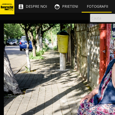


DESPRE NOI
PRIETENI
FOTOGRAFII