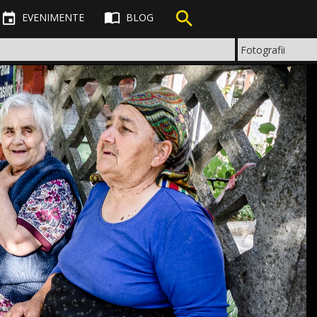



EVENIMENTE
BLOG