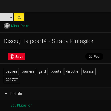
Mihai Petre
Discuții la poartă - Strada Plutașilor
Save
batrani
oameni
gard
poarta
discutie
bunica
2017CT
Detalii

Str. Plutasilor