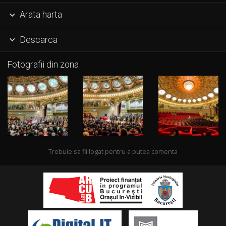
Arata harta

Descarca

Fotografii din zona
Trebuie sa fii logat pentru a putea comenta