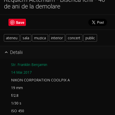
de ani de la demolare
Save
ateneu
sala
muzica
interior
concert
public
Detalii

Str. Franklin Benjamin
14 Mai 2017
NIKON CORPORATION COOLPIX A
19 mm
f/2.8
1/30 s
ISO 450