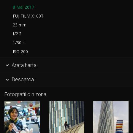
8 Mai 2017
FUJIFILM X100T
23 mm
f/2.2
1/30 s
ISO 200
Arata harta

Descarca

Fotografii din zona