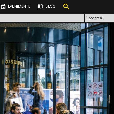



EVENIMENTE
BLOG