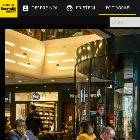


DESPRE NOI
PRIETENI
FOTOGRAFII