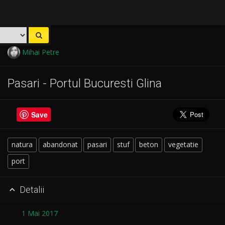
Mihai Petre
Pasari - Portul Bucuresti Glina
Save
natura
abandonat
pasari
stuf
beton
vegetatie
port
Detalii

1 Mai 2017