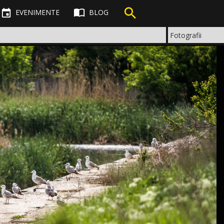



EVENIMENTE
BLOG