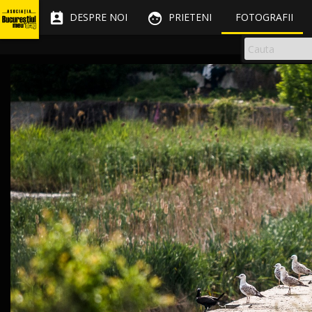


DESPRE NOI
PRIETENI
FOTOGRAFII