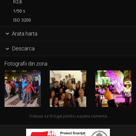
f/2.8
1/50 s
ISO 3200
Arata harta

Descarca

Fotografii din zona
Trebuie sa fii logat pentru a putea comenta