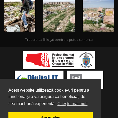
Trebuie sa fii logat pentru a putea comenta
Acest website utilizează cookie-uri pentru a
funcționa și a vă asigura că beneficiați de
cea mai bună experiență.
Citește mai mult
Despre noi
|
Parteneri
|
Politica de
Am înțeles