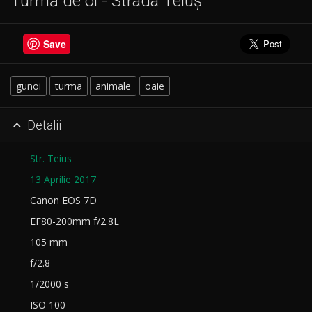
Turmă de oi - Strada Teiuș
Save
gunoi
turma
animale
oaie
Detalii

Str. Teius
13 Aprilie 2017
Canon EOS 7D
EF80-200mm f/2.8L
105 mm
f/2.8
1/2000 s
ISO 100