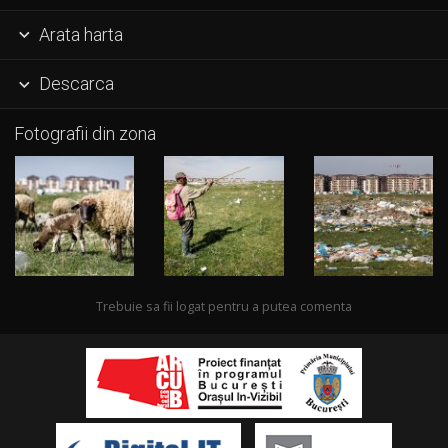
Arata harta

Descarca

Fotografii din zona
Trebuie sa fii logat pentru a putea comenta