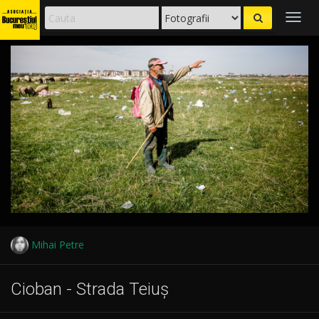
Togg
navig
Mihai Petre
Cioban - Strada Teiuș