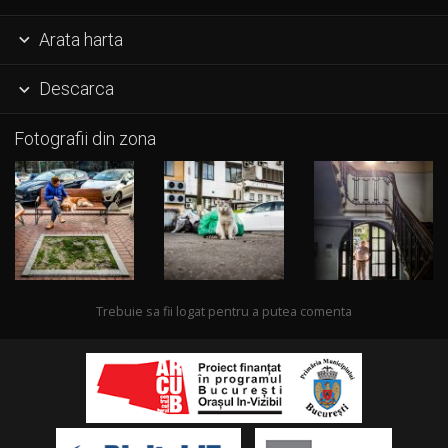
Arata harta

Descarca

Fotografii din zona
Trebuie sa fii logat pentru a putea comenta