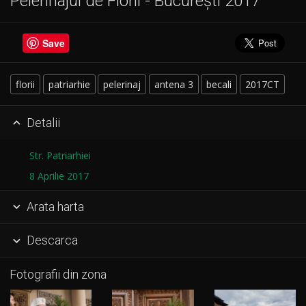
Pelerinajul de Florii - București 2017
Save
florii
patriarhie
pelerinaj
antena 3
becali
2017CT
Detalii

Str. Patriarhiei
8 Aprilie 2017
Arata harta

Descarca

Fotografii din zona