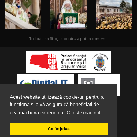
Trebuie sa fii logat pentru a putea comenta
Acest website utilizează cookie-uri pentru a
funcționa și a vă asigura că beneficiați de
cea mai bună experiență.
Citește mai mult
Despre noi
|
Parteneri
|
Politica de
Am înțeles
Confidențialitate
|
Termeni și condiții
|
Tutorial