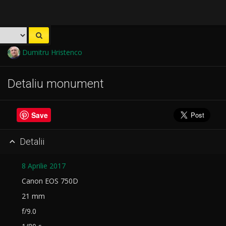
Dumitru Hristenco
Detaliu monument
Save
Detalii

8 Aprilie 2017
Canon EOS 750D
21 mm
f/9.0