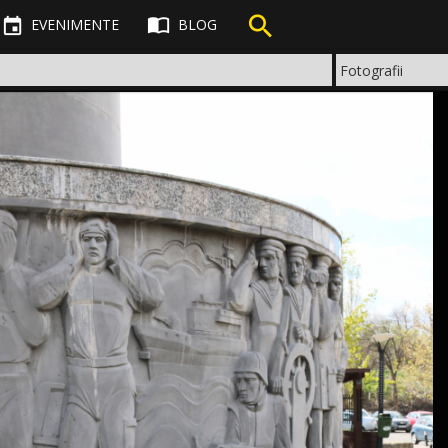



EVENIMENTE
BLOG