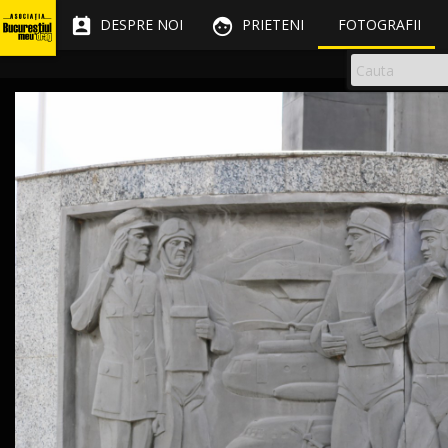


DESPRE NOI
PRIETENI
FOTOGRAFII