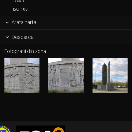
1/80 s
ISO 100
Arata harta

Descarca

Fotografii din zona