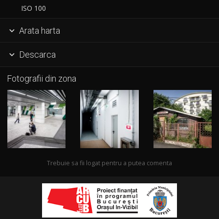
ISO 100
Arata harta

Descarca

Fotografii din zona
Trebuie sa fii logat pentru a putea comenta