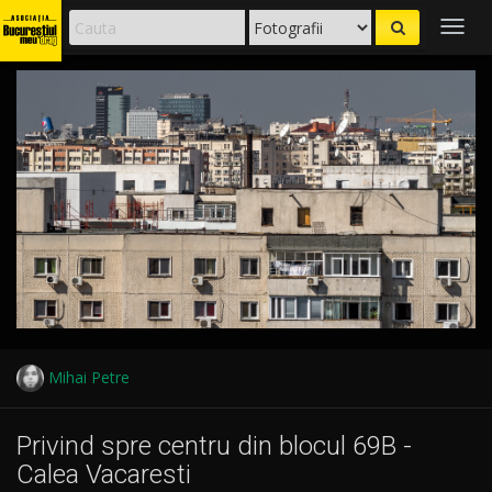
Togg
navig
Mihai Petre
Privind spre centru din blocul 69B -
Calea Vacaresti