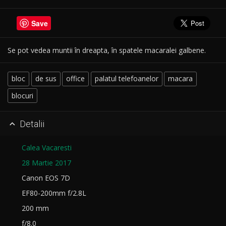
Save
Se pot vedea muntii în dreapta, în spatele macaralei galbene.
bloc
de sus
office
palatul telefoanelor
macara
blocuri
Detalii

Calea Vacaresti
28 Martie 2017
Canon EOS 7D
EF80-200mm f/2.8L
200 mm
f/8.0