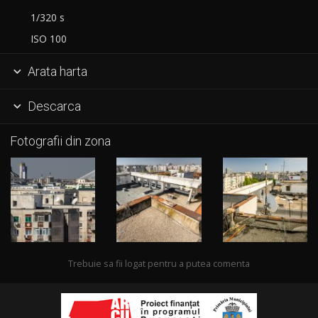
1/320 s
ISO 100
Arata harta

Descarca

Fotografii din zona
Trebuie sa fii logat pentru a putea comenta