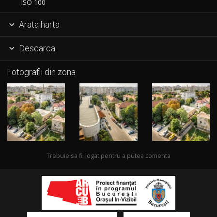
ISO 100
Arata harta

Descarca

Fotografii din zona
Trebuie sa fii logat pentru a putea comenta