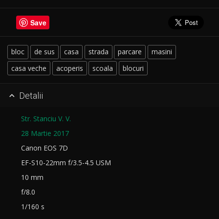
Save
bloc
de sus
casa
strada
parcare
masini
casa veche
acoperis
scoala
blocuri
Detalii

Str. Stanciu V. V.
28 Martie 2017
Canon EOS 7D
EF-S10-22mm f/3.5-4.5 USM
10 mm
f/8.0
1/160 s