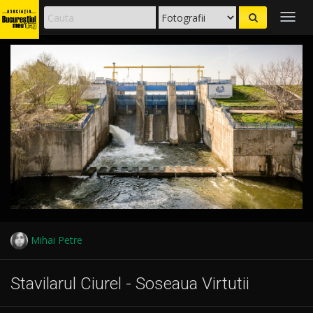
Togg
navig
Mihai Petre
Stavilarul Ciurel - Soseaua Virtutii