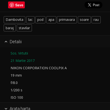
Save
Dambovita
lac
pod
apa
primavara
soare
rau
baraj
stavilar
Detalii

Sos. Virtutii
21 Martie 2017
NIKON CORPORATION COOLPIX A
19 mm
f/8.0
1/200 s
ISO 100
Arata harta
