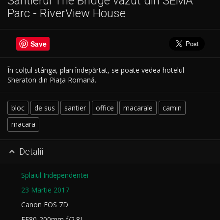
Santierul The Bridge vazut din SEMA
Parc - RiverView House
Save
În colțul stânga, plan îndepărtat, se poate vedea hotelul
Sheraton din Piața Romană.
bloc
de sus
santier
office
macarale
camin
macara
Detalii

Splaiul Independentei
23 Martie 2017
Canon EOS 7D
EF80-200mm f/2.8L