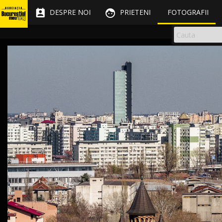


DESPRE NOI
PRIETENI
FOTOGRAFII