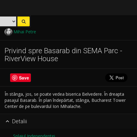
Mihai Petre
Privind spre Basarab din SEMA Parc -
RiverView House
Save
În stânga, jos, se poate vedea biserica Belvedere. În dreapta
pasajul Basarab. În plan îndepărtat, stânga, Bucharest Tower
Center de pe bulevardul Ion Mihalache.
Detalii

Splaiul Independentei