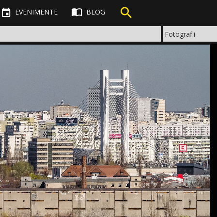



EVENIMENTE
BLOG