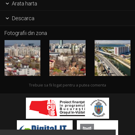
Arata harta

Descarca

Fotografii din zona
Trebuie sa fii logat pentru a putea comenta