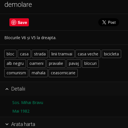
demolare
Save
Blocurile V6 și V5 la dreapta.
bloc
casa
strada
linii tramvai
casa veche
bicicleta
alb negru
oameni
pravalie
pavaj
blocuri
comunism
mahala
ceasornicarie
Detalii

Sos. Mihai Bravu
Mai 1982
Arata harta
