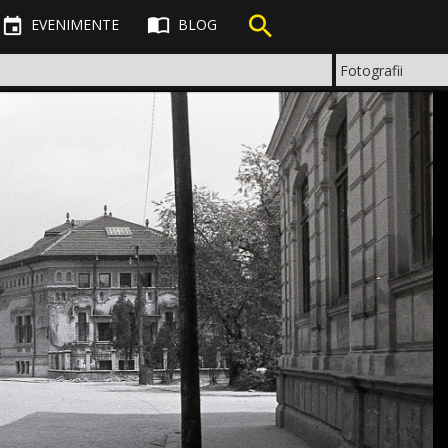



EVENIMENTE
BLOG