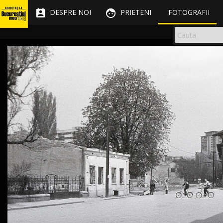


DESPRE NOI
PRIETENI
FOTOGRAFII