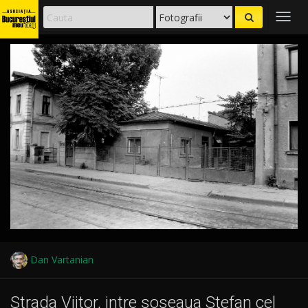
Togg
navig
Dan Vartanian
Strada Viitor, intre soseaua Stefan cel