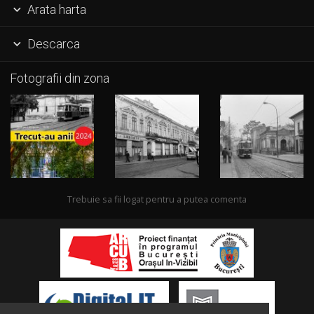
Arata harta

Descarca

Fotografii din zona
Trebuie sa fii logat pentru a putea comenta