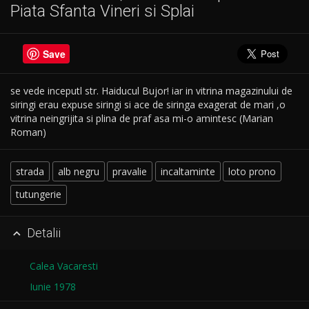
Piata Sfanta Vineri si Splai
Save
se vede inceputl str. Haiducul Bujor! iar in vitrina magazinului de
siringi erau expuse siringi si ace de siringa exagerat de mari ,o
vitrina neingrijita si plina de praf asa mi-o amintesc (Marian
Roman)
strada
alb negru
pravalie
incaltaminte
loto prono
tutungerie
Detalii

Calea Vacaresti
Iunie 1978