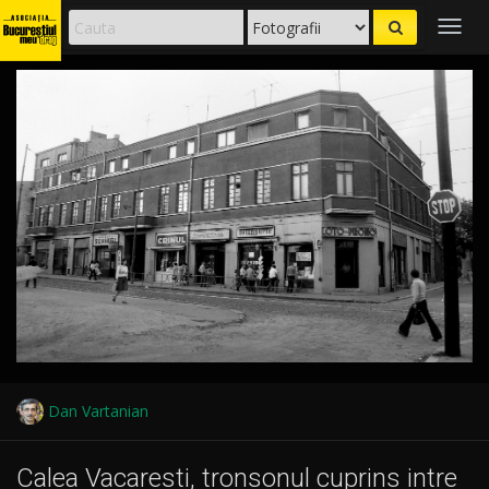
Togg
navig
Dan Vartanian
Calea Vacaresti, tronsonul cuprins intre