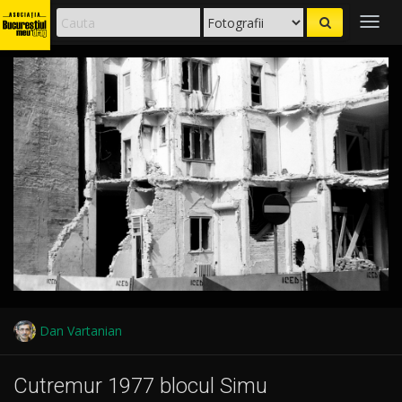
Togg
navig
Dan Vartanian
Cutremur 1977 blocul Simu