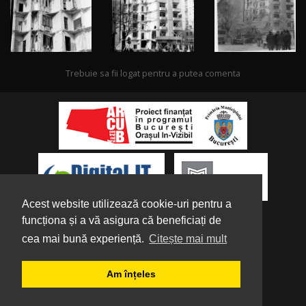
Trebuie sa fii logat pentru a putea comenta
Acest website utilizează cookie-uri pentru a
funcționa și a vă asigura că beneficiați de
cea mai bună experiență.
Citește mai mult
Despre noi
|
Parteneri
|
Politica de
Am înțeles
Confidențialitate
|
Termeni și condiții
|
Tutorial