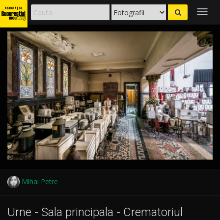
Togg
navig
Mihai Petre
Urne - Sala principala - Crematoriul