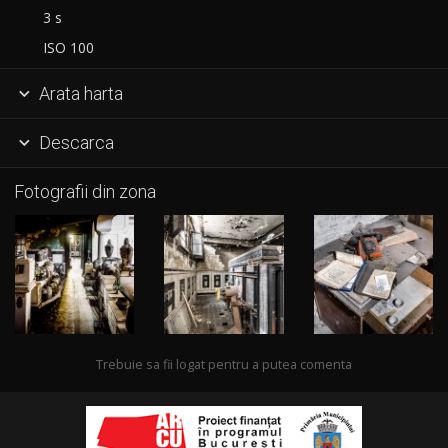
3 s
ISO 100
Arata harta

Descarca

Fotografii din zona
Trebuie sa fii logat pentru a putea comenta