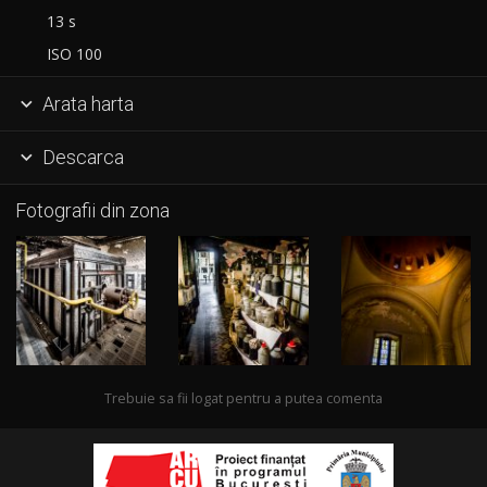
13 s
ISO 100
Arata harta

Descarca

Fotografii din zona
Trebuie sa fii logat pentru a putea comenta