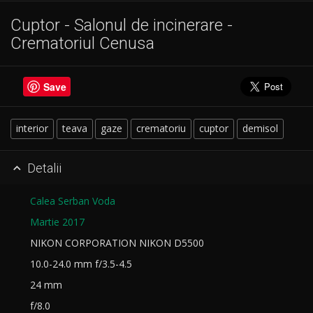
Cuptor - Salonul de incinerare -
Crematoriul Cenusa
Save
interior
teava
gaze
crematoriu
cuptor
demisol
Detalii

Calea Serban Voda
Martie 2017
NIKON CORPORATION NIKON D5500
10.0-24.0 mm f/3.5-4.5
24 mm
f/8.0