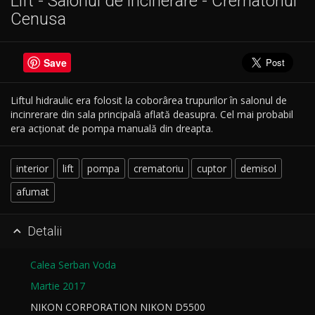
Lift - Salonul de incinerare - Crematoriul
Cenusa
Save
Liftul hidraulic era folosit la coborârea trupurilor în salonul de
incinrerare din sala principală aflată deasupra. Cel mai probabil
era acționat de pompa manuală din dreapta.
interior
lift
pompa
crematoriu
cuptor
demisol
afumat
Detalii

Calea Serban Voda
Martie 2017
NIKON CORPORATION NIKON D5500