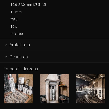
10.0-24.0 mm f/3.5-4.5
10 mm
f/8.0
10 s
ISO 100
Arata harta

Descarca

Fotografii din zona