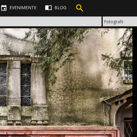



EVENIMENTE
BLOG