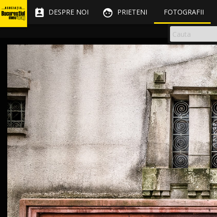


DESPRE NOI
PRIETENI
FOTOGRAFII