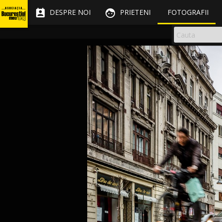


DESPRE NOI
PRIETENI
FOTOGRAFII