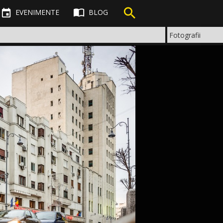



EVENIMENTE
BLOG