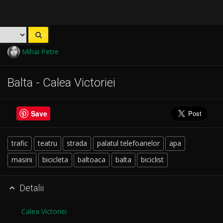
Mihai Petre
Balta - Calea Victoriei
Save
trafic
teatru
strada
palatul telefoanelor
apa
masini
bicicleta
baltoaca
balta
biciclist
Detalii

Calea Victoriei