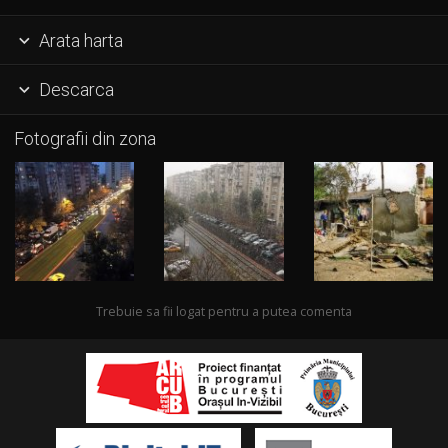
Arata harta

Descarca

Fotografii din zona
Trebuie sa fii logat pentru a putea comenta