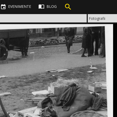



EVENIMENTE
BLOG